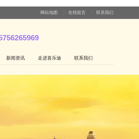
网站地图
在线留言
联系我们
756265969
新闻资讯
走进喜乐迪
联系我们