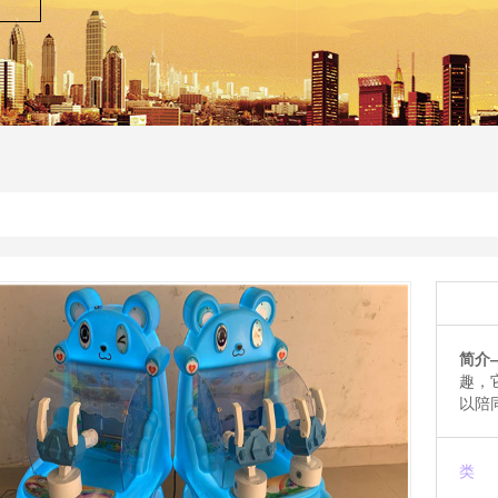
简介
趣，
以陪
类 