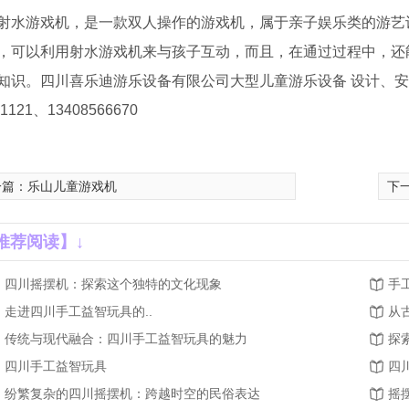
射水游戏机，是一款双人操作的游戏机，属于亲子娱乐类的游艺
，可以利用射水游戏机来与孩子互动，而且，在通过过程中，还
知识。四川喜乐迪游乐设备有限公司大型儿童游乐设备 设计、安
51121、13408566670
一篇：
乐山儿童游戏机
下
推荐阅读】↓
四川摇摆机：探索这个独特的文化现象
手
走进四川手工益智玩具的..
从
传统与现代融合：四川手工益智玩具的魅力
探
四川手工益智玩具
四
纷繁复杂的四川摇摆机：跨越时空的民俗表达
摇