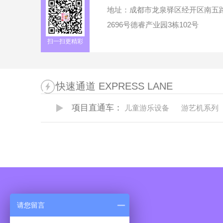
地址：成都市龙泉驿区经开区南五
2696号德睿产业园3栋102号
扫一扫更精彩
快速通道 EXPRESS LANE
项目直通车：
儿童游乐设备
游艺机系列
请您留言