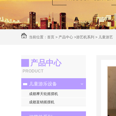
当前位置：
首页
>
产品中心
>
游艺机系列
>
儿童游艺
机
产品中心
PRODUCT
儿童游乐设备
成都摩天轮摇摆机
成都直销摇摆机